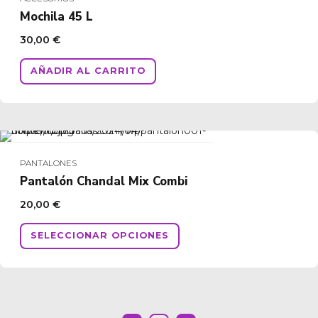
Mochila 45 L
30,00
€
AÑADIR AL CARRITO
PANTALONES
Pantalón Chandal Mix Combi
20,00
€
Este
SELECCIONAR OPCIONES
producto
tiene
múltiples
variantes.
Las