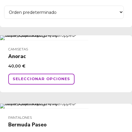
CAMISETAS
Anorac
40,00
€
Este
SELECCIONAR OPCIONES
producto
tiene
múltiples
variantes.
Las
opciones
PANTALONES
se
Bermuda Paseo
pueden