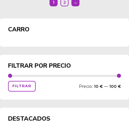
1
2
→
opciones
se
pueden
elegir
CARRO
en
la
página
de
producto
FILTRAR POR PRECIO
Precio:
10 €
—
100 €
FILTRAR
DESTACADOS