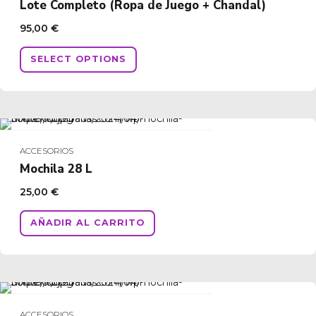
se
Lote Completo (Ropa de Juego + Chandal)
pueden
95,00
€
elegir
en
SELECT OPTIONS
la
página
de
producto
ACCESORIOS
Mochila 28 L
25,00
€
AÑADIR AL CARRITO
ACCESORIOS