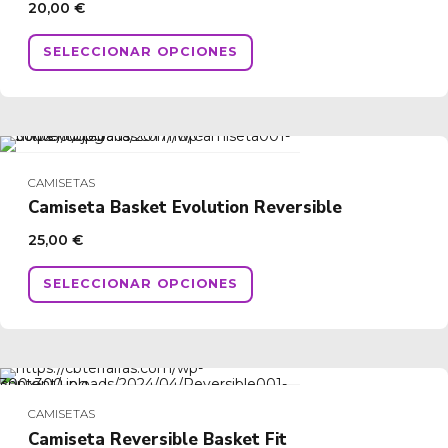
20,00
€
elegir
en
Este
SELECCIONAR OPCIONES
la
producto
página
tiene
de
múltiples
producto
variantes.
Las
opciones
CAMISETAS
se
Camiseta Basket Evolution Reversible
pueden
25,00
€
elegir
en
Este
SELECCIONAR OPCIONES
la
producto
página
tiene
de
múltiples
producto
variantes.
Las
opciones
CAMISETAS
se
Camiseta Reversible Basket Fit