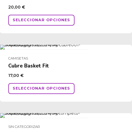
pueden
20,00
€
elegir
en
Este
SELECCIONAR OPCIONES
la
producto
página
tiene
de
múltiples
producto
variantes.
Las
opciones
CAMISETAS
se
Cubre Basket Fit
pueden
17,00
€
elegir
en
Este
SELECCIONAR OPCIONES
la
producto
página
tiene
de
múltiples
producto
variantes.
Las
opciones
SIN CATEGORIZAR