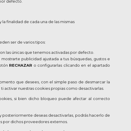
por defecto.
 la finalidad de cada una de las mismas
den ser de varios tipos:
son las únicas que tenemos activadas por defecto.
r mostrarte publicidad ajustada a tus búsquedas, gustos e
botón
RECHAZAR
o configurarlas clicando en el apartado
l momento que desees, con el simple paso de desmarcar la
 ti activar nuestras cookies propias como desactivarlas.
okies, si bien dicho bloqueo puede afectar al correcto
y posteriormente deseas desactivarlas, podrás hacerlo de
os por dichos proveedores externos.