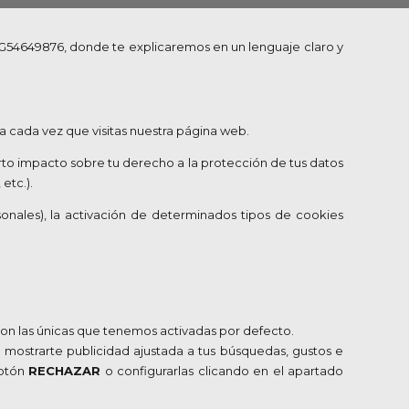
IF G54649876, donde te explicaremos en un lenguaje claro y
 cada vez que visitas nuestra página web.
ierto impacto sobre tu derecho a la protección de tus datos
etc.).
sonales), la activación de determinados tipos de cookies
son las únicas que tenemos activadas por defecto.
r mostrarte publicidad ajustada a tus búsquedas, gustos e
botón
RECHAZAR
o configurarlas clicando en el apartado