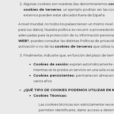
Algunas cookies son nuestras (las denominaremos
co
cookies de terceros
: un ejemplo podrían ser las 
externos pueden estar ubicados fuera de España.
A nivel mundial, no todos los países tienen un mismo nive
para tus datos). Nuestra política es recurrir a proveed
adecuadas para la protección de tu información person
WEB?
, puedes consultar las distintas Políticas de priva
activación o no de las
cookies de terceros
que utiliza 
Finalmente, indicarte que, en función del plazo de ti
Cookies de sesión:
expiran automáticamente cu
mientras se te presta un servicio en una sola ocas
Cookies persistentes:
permanecen almacenad
varios años.
¿QUÉ TIPO DE COOKIES PODEMOS UTILIZAR EN 
Cookies Técnicas:
Las cookies técnicas son estrictamente neces
permiten identificarte, darte acceso a determ