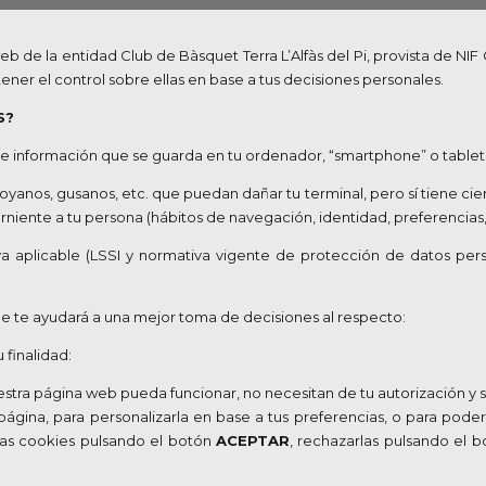
eb de la entidad Club de Bàsquet Terra L’Alfàs del Pi, provista de N
ener el control sobre ellas en base a tus decisiones personales.
S?
e información que se guarda en tu ordenador, “smartphone” o tableta
 troyanos, gusanos, etc. que puedan dañar tu terminal, pero sí tiene c
ente a tu persona (hábitos de navegación, identidad, preferencias, 
va aplicable (LSSI y normativa vigente de protección de datos per
ue te ayudará a una mejor toma de decisiones al respecto:
 finalidad:
estra página web pueda funcionar, no necesitan de tu autorización y 
 página, para personalizarla en base a tus preferencias, o para pode
tas cookies pulsando el botón
ACEPTAR
, rechazarlas pulsando el 