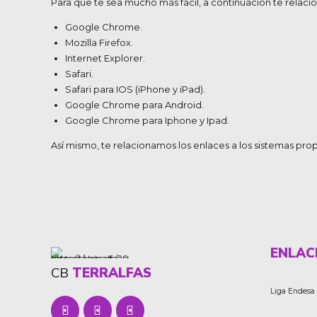
Para que te sea mucho más fácil, a continuación te relac
Google Chrome
.
Mozilla Firefox
.
Internet Explorer
.
Safari
.
Safari para IOS (iPhone y iPad)
.
Google Chrome para Android
.
Google Chrome para Iphone y Ipad
.
Así mismo, te relacionamos los enlaces a los sistemas pro
ENLAC
CB
TERRALFAS
Liga Endesa