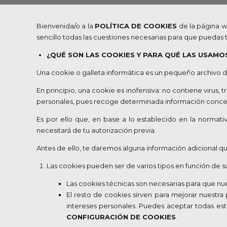
Bienvenida/o a la
POLÍTICA DE COOKIES
de la página w
sencillo todas las cuestiones necesarias para que puedas t
¿QUÉ SON LAS COOKIES Y PARA QUÉ LAS USAMO
Una cookie o galleta informática es un pequeño archivo d
En principio, una cookie es inofensiva: no contiene virus,
personales, pues recoge determinada información concerni
Es por ello que, en base a lo establecido en la normati
necesitará de tu autorización previa.
Antes de ello, te daremos alguna información adicional q
Las cookies pueden ser de varios tipos en función de su
Las cookies técnicas son necesarias para que nu
El resto de cookies sirven para mejorar nuestra
intereses personales. Puedes aceptar todas es
CONFIGURACIÓN DE COOKIES
.