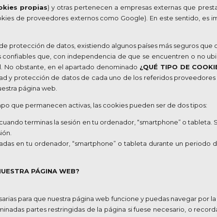
okies propias
) y otras pertenecen a empresas externas que prest
cookies de proveedores externos como Google). En este sentido, es
l de protección de datos, existiendo algunos países más seguros que
ores confiables que, con independencia de que se encuentren o no ub
al. No obstante, en el apartado denominado
¿QUÉ TIPO DE COOKI
cidad y protección de datos de cada uno de los referidos proveedores
nuestra página web.
empo que permanecen activas, las cookies pueden ser de dos tipos:
ando terminas la sesión en tu ordenador, “smartphone” o tableta. 
ión.
as en tu ordenador, “smartphone” o tableta durante un periodo d
NUESTRA PÁGINA WEB?
arias para que nuestra página web funcione y puedas navegar por la 
inadas partes restringidas de la página si fuese necesario, o recorda