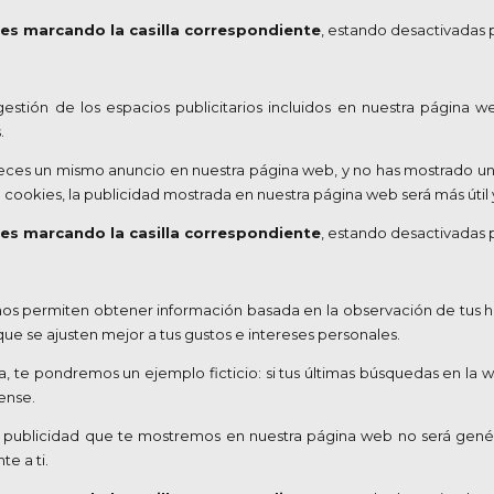
ies marcando la casilla correspondiente
, estando desactivadas 
estión de los espacios publicitarios incluidos en nuestra página 
.
 veces un mismo anuncio en nuestra página web, y no has mostrado un 
cookies, la publicidad mostrada en nuestra página web será más útil y
ies marcando la casilla correspondiente
, estando desactivadas 
os permiten obtener información basada en la observación de tus h
ue se ajusten mejor a tus gustos e intereses personales.
, te pondremos un ejemplo ficticio: si tus últimas búsquedas en la w
ense.
la publicidad que te mostremos en nuestra página web no será genér
e a ti.