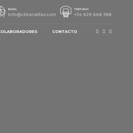
EMAIL
TEÉFONO
info@cbterralfas.com
+34 629 668 388
COLABORADORES
CONTACTO