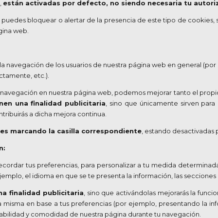
,
están activadas por defecto, no siendo necesaria tu autori
, puedes bloquear o alertar de la presencia de este tipo de cookies,
ágina web.
 la navegación de los usuarios de nuestra página web en general (por 
ctamente, etc.).
 la navegación en nuestra página web, podemos mejorar tanto el propi
nen una finalidad publicitaria
, sino que únicamente sirven par
ntribuirás a dicha mejora continua.
ies marcando la casilla correspondiente
, estando desactivadas 
n:
ecordar tus preferencias, para personalizar a tu medida determinada
mplo, el idioma en que se te presenta la información, las secciones 
a finalidad publicitaria
, sino que activándolas mejorarás la func
la misma en base a tus preferencias (por ejemplo, presentando la i
, usabilidad y comodidad de nuestra página durante tu navegación.